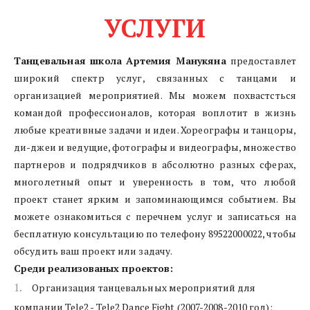
Описание должно быть кратким,
но информативным
УСЛУГИ
Кнопка
Танцевальная школа Артемия Манукяна
предоставлет
широкий спектр услуг, связанных с танцами и
организацией мероприятией. Мы можем похвастсться
командой профессионалов, которая воплотит в жизнь
любые креативные задачи и идеи. Хореографы и танцоры,
ди-джеи и ведущие, фотографы и видеографы, множество
партнеров и подрядчиков в абсолютно разных сферах,
многолетный опыт и уверенность в том, что любой
проект станет ярким и запоминающимся событием. Вы
можете ознакомиться с перечнем услуг и записаться на
бесплатную консультацию по телефону 89522000022, чтобы
обсудить ваш проект или задачу.
Среди реализованых проектов: 
Организация танцевальных мероприятий для 
компании Tele2 - Tele2 Dance Fight (2007-2008-2010 год);